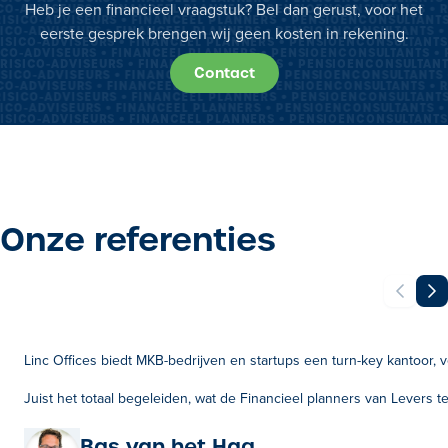
Heb je een financieel vraagstuk? Bel dan gerust, voor het
CO-ADVISEURS • FINANCEEL PLANNERS • PENSIOENCONSULTANTS • R
RISICO-ADVISEURS • FINANCEEL PLANNERS • PENSIOENCONSULTANTS
eerste gesprek brengen wij geen kosten in rekening.
SICO-ADVISEURS • FINANCEEL PLANNERS • PENSIOENCONSULTANTS •
ISICO-ADVISEURS • FINANCEEL PLANNERS • PENSIOENCONSULTANTS 
ICO-ADVISEURS • FINANCEEL PLANNERS • PENSIOENCONSULTANTS • 
RISICO-ADVISEURS • FINANCEEL PLANNERS • PENSIOENCONSULTANT
Contact
ISICO-ADVISEURS • FINANCEEL PLANNERS • PENSIOENCONSULTANTS 
CO-ADVISEURS • FINANCEEL PLANNERS • PENSIOENCONSULTANTS • R
RISICO-ADVISEURS • FINANCEEL PLANNERS • PENSIOENCONSULTANTS
SICO-ADVISEURS • FINANCEEL PLANNERS • PENSIOENCONSULTANTS •
ISICO-ADVISEURS • FINANCEEL PLANNERS • PENSIOENCONSULTANTS 
ICO-ADVISEURS • FINANCEEL PLANNERS • PENSIOENCONSULTANTS • 
RISICO-ADVISEURS • FINANCEEL PLANNERS • PENSIOENCONSULTANT
ISICO-ADVISEURS • FINANCEEL PLANNERS • PENSIOENCONSULTANTS 
RISICO-ADVISEURS • FINANCEEL PLANNERS • PENSIOENCONSULTANT
CO-ADVISEURS • FINANCEEL PLANNERS • PENSIOENCONSULTANTS • R
ISICO-ADVISEURS • FINANCEEL PLANNERS • PENSIOENCONSULTANTS 
CO-ADVISEURS • FINANCEEL PLANNERS • PENSIOENCONSULTANTS • R
RISICO-ADVISEURS • FINANCEEL PLANNERS • PENSIOENCONSULTANTS
SICO-ADVISEURS • FINANCEEL PLANNERS • PENSIOENCONSULTANTS •
RISICO-ADVISEURS • FINANCEEL PLANNERS • PENSIOENCONSULTANTS
SICO-ADVISEURS • FINANCEEL PLANNERS • PENSIOENCONSULTANTS •
ISICO-ADVISEURS • FINANCEEL PLANNERS • PENSIOENCONSULTANTS 
ICO-ADVISEURS • FINANCEEL PLANNERS • PENSIOENCONSULTANTS • 
ISICO-ADVISEURS • FINANCEEL PLANNERS • PENSIOENCONSULTANTS 
ICO-ADVISEURS • FINANCEEL PLANNERS • PENSIOENCONSULTANTS • 
RISICO-ADVISEURS • FINANCEEL PLANNERS • PENSIOENCONSULTANT
ISICO-ADVISEURS • FINANCEEL PLANNERS • PENSIOENCONSULTANTS 
RISICO-ADVISEURS • FINANCEEL PLANNERS • PENSIOENCONSULTANT
Onze referenties
CO-ADVISEURS • FINANCEEL PLANNERS • PENSIOENCONSULTANTS • R
ISICO-ADVISEURS • FINANCEEL PLANNERS • PENSIOENCONSULTANTS 
CO-ADVISEURS • FINANCEEL PLANNERS • PENSIOENCONSULTANTS • R
RISICO-ADVISEURS • FINANCEEL PLANNERS • PENSIOENCONSULTANTS
SICO-ADVISEURS • FINANCEEL PLANNERS • PENSIOENCONSULTANTS •
RISICO-ADVISEURS • FINANCEEL PLANNERS • PENSIOENCONSULTANTS
SICO-ADVISEURS • FINANCEEL PLANNERS • PENSIOENCONSULTANTS •
ISICO-ADVISEURS • FINANCEEL PLANNERS • PENSIOENCONSULTANTS 
ICO-ADVISEURS • FINANCEEL PLANNERS • PENSIOENCONSULTANTS • 
ISICO-ADVISEURS • FINANCEEL PLANNERS • PENSIOENCONSULTANTS 
ICO-ADVISEURS • FINANCEEL PLANNERS • PENSIOENCONSULTANTS • 
RISICO-ADVISEURS • FINANCEEL PLANNERS • PENSIOENCONSULTANT
ISICO-ADVISEURS • FINANCEEL PLANNERS • PENSIOENCONSULTANTS 
RISICO-ADVISEURS • FINANCEEL PLANNERS • PENSIOENCONSULTANT
CO-ADVISEURS • FINANCEEL PLANNERS • PENSIOENCONSULTANTS • R
ISICO-ADVISEURS • FINANCEEL PLANNERS • PENSIOENCONSULTANTS 
CO-ADVISEURS • FINANCEEL PLANNERS • PENSIOENCONSULTANTS • R
RISICO-ADVISEURS • FINANCEEL PLANNERS • PENSIOENCONSULTANTS
SICO-ADVISEURS • FINANCEEL PLANNERS • PENSIOENCONSULTANTS •
RISICO-ADVISEURS • FINANCEEL PLANNERS • PENSIOENCONSULTANTS
SICO-ADVISEURS • FINANCEEL PLANNERS • PENSIOENCONSULTANTS •
ISICO-ADVISEURS • FINANCEEL PLANNERS • PENSIOENCONSULTANTS 
ICO-ADVISEURS • FINANCEEL PLANNERS • PENSIOENCONSULTANTS • 
Linc Offices biedt MKB-bedrijven en startups een turn-key kantoor, v
RISICO-ADVISEURS • FINANCEEL PLANNERS • PENSIOENCONSULTANT
ISICO-ADVISEURS • FINANCEEL PLANNERS • PENSIOENCONSULTANTS 
CO-ADVISEURS • FINANCEEL PLANNERS • PENSIOENCONSULTANTS • R
RISICO-ADVISEURS • FINANCEEL PLANNERS • PENSIOENCONSULTANTS
Juist het totaal begeleiden, wat de Financieel planners van Levers t
SICO-ADVISEURS • FINANCEEL PLANNERS • PENSIOENCONSULTANTS •
ISICO-ADVISEURS • FINANCEEL PLANNERS • PENSIOENCONSULTANTS 
ICO-ADVISEURS • FINANCEEL PLANNERS • PENSIOENCONSULTANTS • 
RISICO-ADVISEURS • FINANCEEL PLANNERS • PENSIOENCONSULTANT
Bas van het Hag