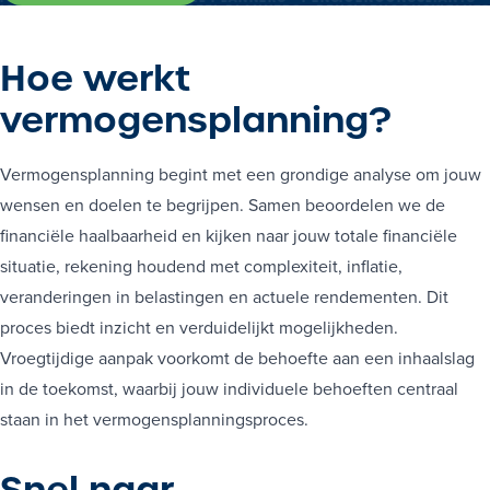
ISICO-ADVISEURS • FINANCEEL PLANNERS • PENSIOENCONSULTANTS 
ICO-ADVISEURS • FINANCEEL PLANNERS • PENSIOENCONSULTANTS • 
RISICO-ADVISEURS • FINANCEEL PLANNERS • PENSIOENCONSULTANT
ISICO-ADVISEURS • FINANCEEL PLANNERS • PENSIOENCONSULTANTS 
CO-ADVISEURS • FINANCEEL PLANNERS • PENSIOENCONSULTANTS • R
Hoe werkt
RISICO-ADVISEURS • FINANCEEL PLANNERS • PENSIOENCONSULTANTS
SICO-ADVISEURS • FINANCEEL PLANNERS • PENSIOENCONSULTANTS •
ISICO-ADVISEURS • FINANCEEL PLANNERS • PENSIOENCONSULTANTS 
vermogensplanning
?
ICO-ADVISEURS • FINANCEEL PLANNERS • PENSIOENCONSULTANTS • 
RISICO-ADVISEURS • FINANCEEL PLANNERS • PENSIOENCONSULTANT
ISICO-ADVISEURS • FINANCEEL PLANNERS • PENSIOENCONSULTANTS 
CO-ADVISEURS • FINANCEEL PLANNERS • PENSIOENCONSULTANTS • R
RISICO-ADVISEURS • FINANCEEL PLANNERS • PENSIOENCONSULTANTS
SICO-ADVISEURS • FINANCEEL PLANNERS • PENSIOENCONSULTANTS •
Vermogensplanning begint met een grondige analyse om jouw
ISICO-ADVISEURS • FINANCEEL PLANNERS • PENSIOENCONSULTANTS 
ICO-ADVISEURS • FINANCEEL PLANNERS • PENSIOENCONSULTANTS • 
wensen en doelen te begrijpen. Samen beoordelen we de
RISICO-ADVISEURS • FINANCEEL PLANNERS • PENSIOENCONSULTANT
ISICO-ADVISEURS • FINANCEEL PLANNERS • PENSIOENCONSULTANTS 
CO-ADVISEURS • FINANCEEL PLANNERS • PENSIOENCONSULTANTS • R
financiële haalbaarheid en kijken naar jouw totale financiële
RISICO-ADVISEURS • FINANCEEL PLANNERS • PENSIOENCONSULTANTS
SICO-ADVISEURS • FINANCEEL PLANNERS • PENSIOENCONSULTANTS •
ISICO-ADVISEURS • FINANCEEL PLANNERS • PENSIOENCONSULTANTS 
situatie, rekening houdend met complexiteit, inflatie,
ICO-ADVISEURS • FINANCEEL PLANNERS • PENSIOENCONSULTANTS • 
RISICO-ADVISEURS • FINANCEEL PLANNERS • PENSIOENCONSULTANT
veranderingen in belastingen en actuele rendementen. Dit
ISICO-ADVISEURS • FINANCEEL PLANNERS • PENSIOENCONSULTANTS 
CO-ADVISEURS • FINANCEEL PLANNERS • PENSIOENCONSULTANTS • R
RISICO-ADVISEURS • FINANCEEL PLANNERS • PENSIOENCONSULTANTS
proces biedt inzicht en verduidelijkt mogelijkheden.
SICO-ADVISEURS • FINANCEEL PLANNERS • PENSIOENCONSULTANTS •
ISICO-ADVISEURS • FINANCEEL PLANNERS • PENSIOENCONSULTANTS 
Vroegtijdige aanpak voorkomt de behoefte aan een inhaalslag
ICO-ADVISEURS • FINANCEEL PLANNERS • PENSIOENCONSULTANTS • 
RISICO-ADVISEURS • FINANCEEL PLANNERS • PENSIOENCONSULTANT
ISICO-ADVISEURS • FINANCEEL PLANNERS • PENSIOENCONSULTANTS 
in de toekomst, waarbij jouw individuele behoeften centraal
CO-ADVISEURS • FINANCEEL PLANNERS • PENSIOENCONSULTANTS • R
RISICO-ADVISEURS • FINANCEEL PLANNERS • PENSIOENCONSULTANTS
staan in het vermogensplanningsproces.
SICO-ADVISEURS • FINANCEEL PLANNERS • PENSIOENCONSULTANTS •
ISICO-ADVISEURS • FINANCEEL PLANNERS • PENSIOENCONSULTANTS 
ICO-ADVISEURS • FINANCEEL PLANNERS • PENSIOENCONSULTANTS • 
RISICO-ADVISEURS • FINANCEEL PLANNERS • PENSIOENCONSULTANT
ISICO-ADVISEURS • FINANCEEL PLANNERS • PENSIOENCONSULTANTS 
Snel naar
CO-ADVISEURS • FINANCEEL PLANNERS • PENSIOENCONSULTANTS • R