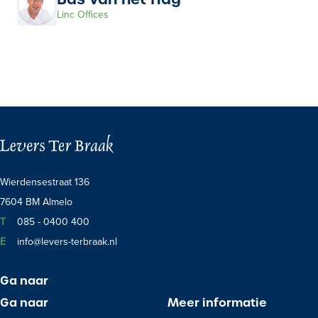
ISICO-ADVISEURS • FINANCEEL PLANNERS • PENSIOENCONSULTANTS 
CO-ADVISEURS • FINANCEEL PLANNERS • PENSIOENCONSULTANTS • R
Linc Offices
RISICO-ADVISEURS • FINANCEEL PLANNERS • PENSIOENCONSULTANTS
SICO-ADVISEURS • FINANCEEL PLANNERS • PENSIOENCONSULTANTS •
ISICO-ADVISEURS • FINANCEEL PLANNERS • PENSIOENCONSULTANTS 
ICO-ADVISEURS • FINANCEEL PLANNERS • PENSIOENCONSULTANTS • 
RISICO-ADVISEURS • FINANCEEL PLANNERS • PENSIOENCONSULTANT
ISICO-ADVISEURS • FINANCEEL PLANNERS • PENSIOENCONSULTANTS 
CO-ADVISEURS • FINANCEEL PLANNERS • PENSIOENCONSULTANTS • R
RISICO-ADVISEURS • FINANCEEL PLANNERS • PENSIOENCONSULTANTS
SICO-ADVISEURS • FINANCEEL PLANNERS • PENSIOENCONSULTANTS •
ISICO-ADVISEURS • FINANCEEL PLANNERS • PENSIOENCONSULTANTS 
ICO-ADVISEURS • FINANCEEL PLANNERS • PENSIOENCONSULTANTS • 
RISICO-ADVISEURS • FINANCEEL PLANNERS • PENSIOENCONSULTANT
ISICO-ADVISEURS • FINANCEEL PLANNERS • PENSIOENCONSULTANTS 
CO-ADVISEURS • FINANCEEL PLANNERS • PENSIOENCONSULTANTS • R
RISICO-ADVISEURS • FINANCEEL PLANNERS • PENSIOENCONSULTANTS
SICO-ADVISEURS • FINANCEEL PLANNERS • PENSIOENCONSULTANTS •
ISICO-ADVISEURS • FINANCEEL PLANNERS • PENSIOENCONSULTANTS 
ICO-ADVISEURS • FINANCEEL PLANNERS • PENSIOENCONSULTANTS • 
RISICO-ADVISEURS • FINANCEEL PLANNERS • PENSIOENCONSULTANT
ISICO-ADVISEURS • FINANCEEL PLANNERS • PENSIOENCONSULTANTS 
CO-ADVISEURS • FINANCEEL PLANNERS • PENSIOENCONSULTANTS • R
Wierdensestraat 136
RISICO-ADVISEURS • FINANCEEL PLANNERS • PENSIOENCONSULTANTS
SICO-ADVISEURS • FINANCEEL PLANNERS • PENSIOENCONSULTANTS •
ISICO-ADVISEURS • FINANCEEL PLANNERS • PENSIOENCONSULTANTS 
7604 BM Almelo
ICO-ADVISEURS • FINANCEEL PLANNERS • PENSIOENCONSULTANTS • 
RISICO-ADVISEURS • FINANCEEL PLANNERS • PENSIOENCONSULTANT
Telefoon:
ISICO-ADVISEURS • FINANCEEL PLANNERS • PENSIOENCONSULTANTS 
T
085 - 0400 400
CO-ADVISEURS • FINANCEEL PLANNERS • PENSIOENCONSULTANTS • R
RISICO-ADVISEURS • FINANCEEL PLANNERS • PENSIOENCONSULTANTS
E-mail:
E
info@levers-terbraak.nl
Ga naar
Ga naar
Meer informatie